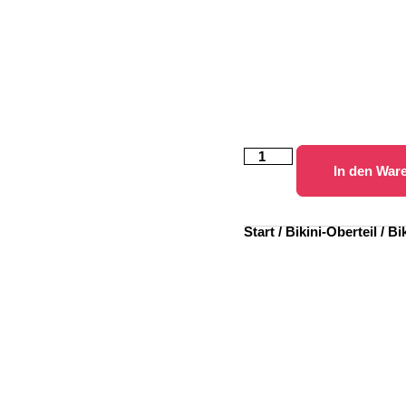
In den War
Start
/
Bikini-Oberteil
/ Bi