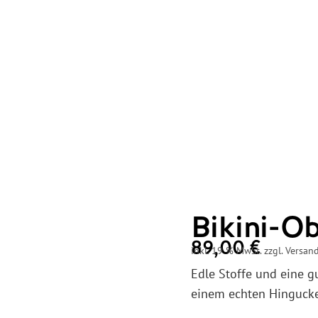
Bikini-Ob
89,00
€
inkl. 19 % MwSt. zzgl. Versan
Edle Stoffe und eine g
einem echten Hingucke