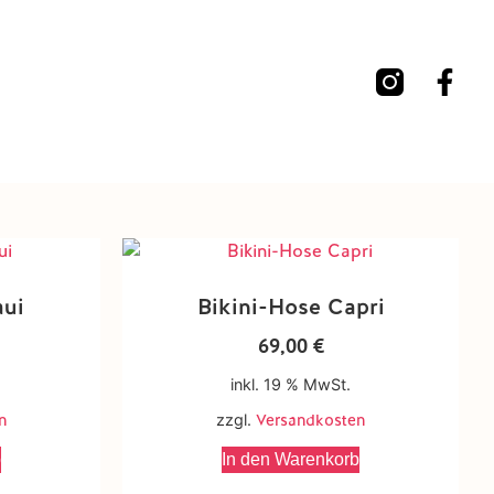
aui
Bikini-Hose Capri
69,00
€
inkl. 19 % MwSt.
n
zzgl.
Versandkosten
b
In den Warenkorb